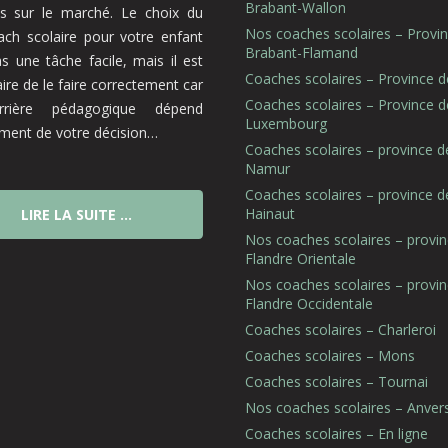
Brabant-Wallon
es sur le marché. Le choix du
Nos coaches scolaires – Provi
ch scolaire pour votre enfant
Brabant-Flamand
as une tâche facile, mais il est
Coaches scolaires – Province d
ire de le faire correctement car
Coaches scolaires – Province d
rrière pédagogique dépend
Luxembourg
lement de votre décision…
Coaches scolaires – province d
Namur
Coaches scolaires – province d
Hainaut
LIRE LA SUITE …
Nos coaches scolaires – provi
Flandre Orientale
Nos coaches scolaires – provi
Flandre Occidentale
Coaches scolaires – Charleroi
Coaches scolaires – Mons
Coaches scolaires – Tournai
Nos coaches scolaires – Anver
Coaches scolaires – En ligne