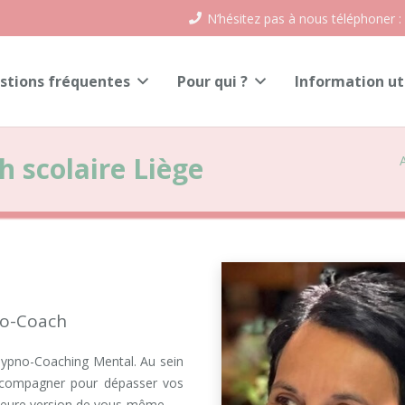
N’hésitez pas à nous téléphoner :
stions fréquentes
Pour qui ?
Information ut
h scolaire Liège
no-Coach
n Hypno-Coaching Mental. Au sein
ccompagner pour dépasser vos
illeure version de vous-même.