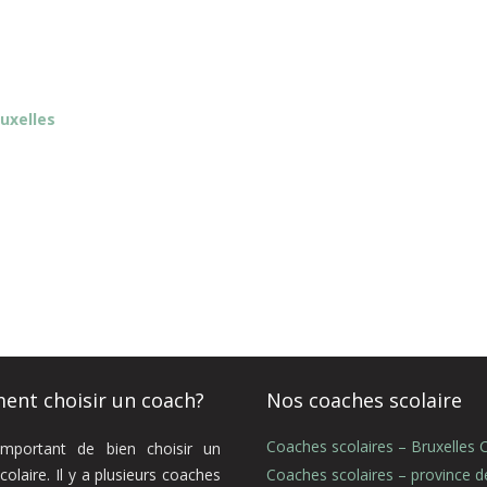
uxelles
nt choisir un coach?
Nos coaches scolaire
Coaches scolaires – Bruxelles C
 important de bien choisir un
colaire. Il y a plusieurs coaches
Coaches scolaires – province d