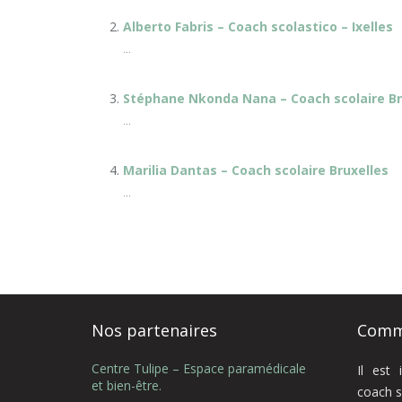
Alberto Fabris – Coach scolastico – Ixelles
...
Stéphane Nkonda Nana – Coach scolaire Br
...
Marilia Dantas – Coach scolaire Bruxelles
...
Nos partenaires
Comme
Centre Tulipe – Espace paramédicale
Il est
et bien-être.
coach s